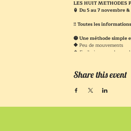
LES HUIT METHODES P
🏮 Du 5 au 7 novembre &
‼️ Toutes les informatio
🟡 Une méthode simple et
🔶
Peu de mouvements
🔷 Facile à apprendre quel
🎉 Faites évoluer rapide
Share this event
🟢 Rendez votre qi abon
🟣 Rendez le qi des orga
🟤 Améliorer votre sant
🌀 Faites pénétrer le qi 