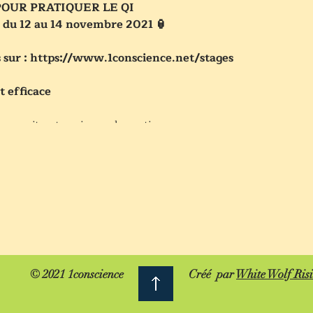
OUR PRATIQUER LE QI
 du 12 au 14 novembre 2021 🏮
ns sur : https://www.1conscience.net/stages
 efficace
que soit votre niveau de pratique
ment votre niveau de qigong et votre gongfu
dant en peu de temps
nes internes abondants
é physique, émotionnelle et mentale
© 2021 1conscience
Créé par
White Wolf Ris
plus profondément jusqu'au centre de votre être.