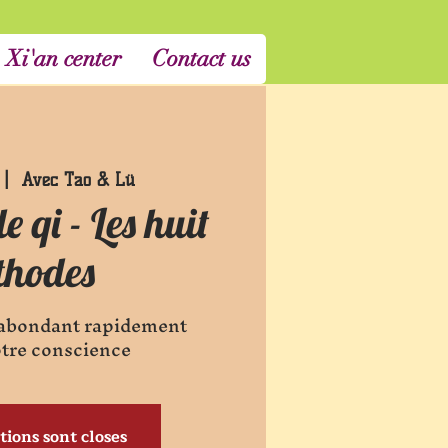
 Xi'an center
Contact us
 |  
Avec Tao & Lü
e qi - Les huit
thodes
 abondant rapidement
otre conscience
tions sont closes