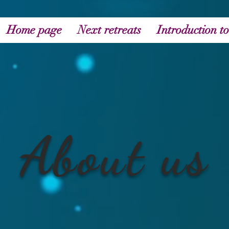
Home page
Next retreats
Introduction to
About us