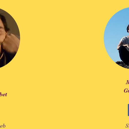
G
bet
web
S