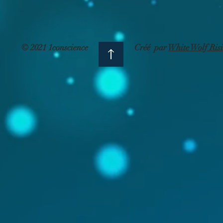
© 2021 1conscience
Créé par
White Wolf Ris