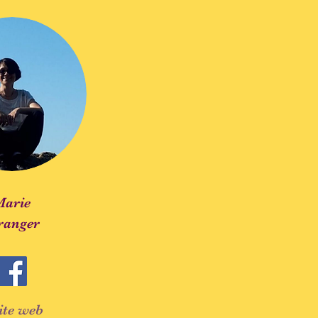
Marie
ranger
ite web