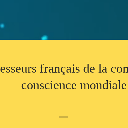
esseurs français de la c
conscience mondiale